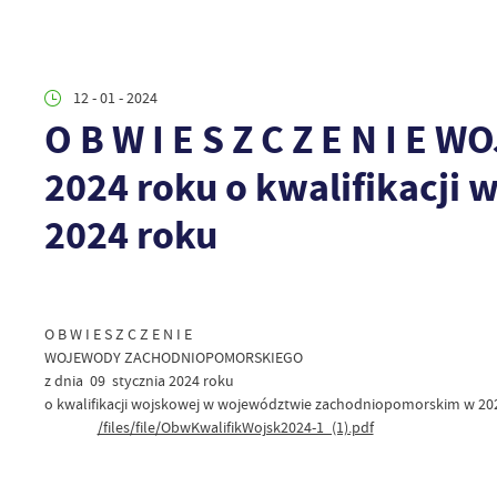
12 - 01 - 2024
O B W I E S Z C Z E N I
2024 roku o kwalifikacj
2024 roku
O B W I E S Z C Z E N I E
WOJEWODY ZACHODNIOPOMORSKIEGO
z dnia 09 stycznia 2024 roku
o kwalifikacji wojskowej w województwie zachodniopomorskim w 20
/files/file/ObwKwalifikWojsk2024-1_(1).pdf