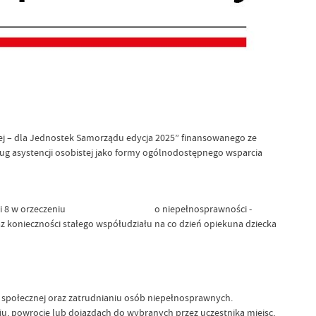
ej – dla Jednostek Samorządu edycja 2025” finansowanego ze
tencji osobistej jako formy ogólnodostępnego wsparcia
i w pkt 7 i 8 w orzeczeniu o niepełnosprawności -
az konieczności stałego współudziału na co dzień opiekuna dziecka
ej i społecznej oraz zatrudnianiu osób niepełnosprawnych.
, powrocie lub dojazdach do wybranych przez uczestnika miejsc,