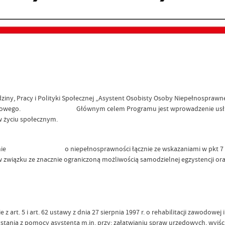
ny, Pracy i Polityki Społecznej „Asystent Osobisty Osoby Niepełnosprawn
ościowego. Głównym celem Programu jest wprowadzenie usług asys
życiu społecznym.
adające orzeczenie o niepełnosprawności łącznie ze wskazaniam
w związku ze znacznie ograniczoną możliwością samodzielnej egzystencji or
 z art. 5 i art. 62 ustawy z dnia 27 sierpnia 1997 r. o rehabilitacji zawodow
nia z pomocy asystenta m.in. przy: załatwianiu spraw urzędowych, wyjściu