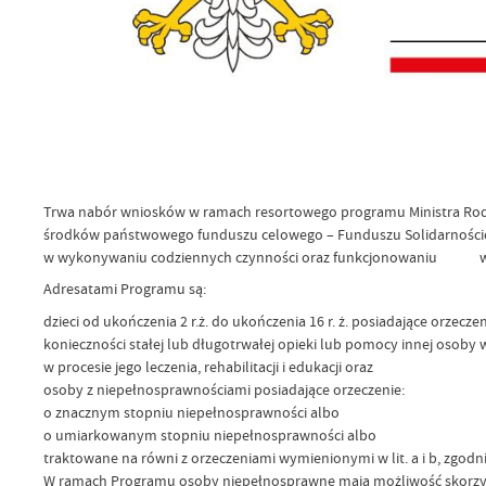
Trwa nabór wniosków w ramach resortowego programu Ministra Rodzi
środków państwowego funduszu celowego – Funduszu Solidarn
w wykonywaniu codziennych czynności oraz funkcjonowaniu w 
Adresatami Programu są:
dzieci od ukończenia 2 r.ż. do ukończenia 16 r. ż. posi
konieczności stałej lub długotrwałej opieki lub pomocy innej osoby 
w procesie jego leczenia, rehabilitacji i edukacji oraz
osoby z niepełnosprawnościami posiadające orzeczenie:
o znacznym stopniu niepełnosprawności albo
o umiarkowanym stopniu niepełnosprawności albo
traktowane na równi z orzeczeniami wymienionymi w lit. a i b, zgodnie
W ramach Programu osoby niepełnosprawne mają możliwość skorzysta