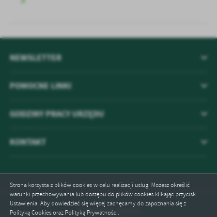
NEWSLETTER
POMOCNE LINKI
GODZINY PRACY URZĘDU
KONTAKT
Strona korzysta z plików cookies w celu realizacji usług. Możesz określić
warunki przechowywania lub dostępu do plików cookies klikając przycisk
Ustawienia. Aby dowiedzieć się więcej zachęcamy do zapoznania się z
Odwiedzin: 841056
Polityką Cookies oraz Polityką Prywatności.