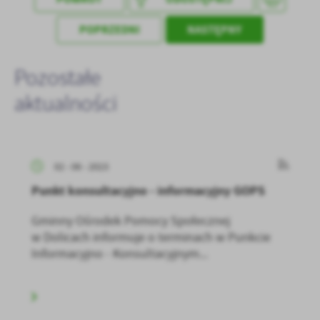
treści w postaci wiadomości, ofert, komunikatów mediów
społecznościowych.
POPRZEDNI
NASTĘPNY
Pozostałe
aktualności
02 - 06 - 2023
Punkt konsultacyjno - informacyjny GOPS
Gminny Ośrodek Pomocy Społecznej
w Dolicach informuje o terminach w Punkcie
Informacyjno - Konsultacyjnym...