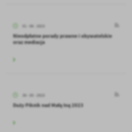
01 - 06 - 2023
Nieodpłatne porady prawne i obywatelskie
oraz mediacja
30 - 05 - 2023
Duży Piknik nad Małą Iną 2023