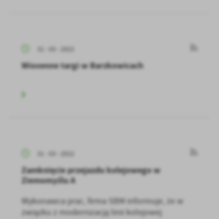
31 - 03 - 2022
Wiosenne targi w Barzkowicach
31 - 03 - 2022
Zamknięcie przejazdu kolejowego w
Ziemomyślu A
Wykonawca prac, firma SBM informuje, że w
związku z modernizacją linii kolejowej