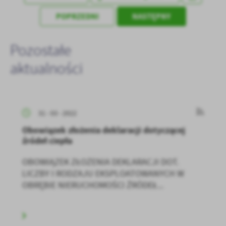
POPRZEDNI
NASTĘPNY
Pozostałe
aktualności
31 - 03 - 2022
Obowiązek złożenia deklaracji dotyczącej
źródeł ciepła
OBOWIĄZEK ZŁOŻENIA DEKLARACJI DOT.
LICZBY I RODZAJU EKSPLOATOWANYCH W
OBRĘBIE NIERUCHOMOŚCI ŹRÓDEŁ...