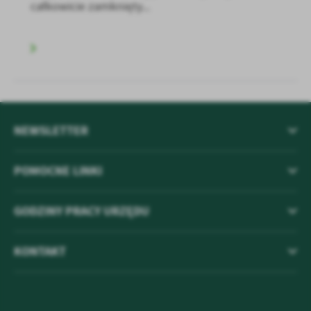
całkowicie zamknięty...
NEWSLETTER
POMOCNE LINKI
GODZINY PRACY URZĘDU
KONTAKT