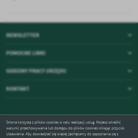
NEWSLETTER
POMOCNE LINKI
GODZINY PRACY URZĘDU
KONTAKT
Strona korzysta z plików cookies w celu realizacji usług. Możesz określić
ZAPISZ WYBRANE
warunki przechowywania lub dostępu do plików cookies klikając przycisk
Odwiedzin: 841001
Ustawienia. Aby dowiedzieć się więcej zachęcamy do zapoznania się z