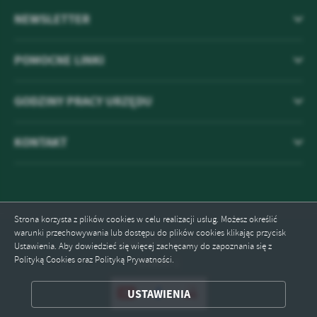
NEWSLETTER
POMOCNE LINKI
GODZINY PRACY URZĘDU
KONTAKT
Strona korzysta z plików cookies w celu realizacji usług. Możesz określić
warunki przechowywania lub dostępu do plików cookies klikając przycisk
Odwiedzin: 841012
Ustawienia. Aby dowiedzieć się więcej zachęcamy do zapoznania się z
Polityką Cookies oraz Polityką Prywatności.
Online: 1
ZAPISZ WYBRANE
USTAWIENIA