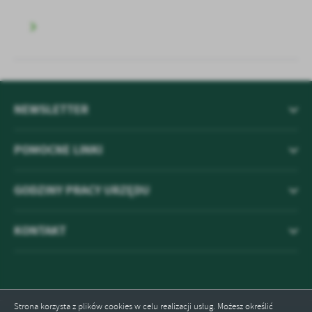
NEWSLETTER
POMOCNE LINKI
GODZINY PRACY URZĘDU
KONTAKT
Strona korzysta z plików cookies w celu realizacji usług. Możesz określić