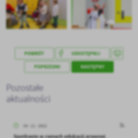
POWRÓT
UDOSTĘPNIJ
POPRZEDNI
NASTĘPNY
Pozostałe
aktualności
03 - 11 - 2022
Spotkanie w ramach edukacji prawnej