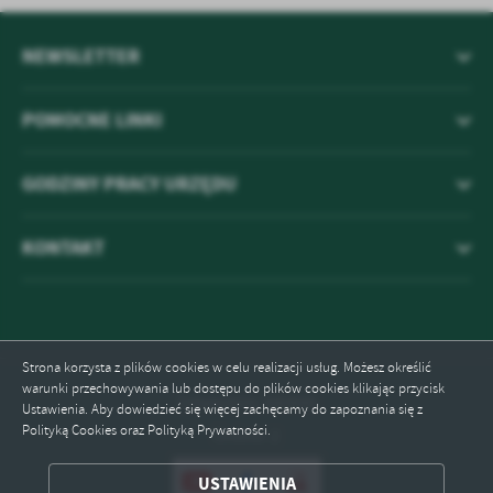
NEWSLETTER
POMOCNE LINKI
GODZINY PRACY URZĘDU
KONTAKT
Strona korzysta z plików cookies w celu realizacji usług. Możesz określić
warunki przechowywania lub dostępu do plików cookies klikając przycisk
Odwiedzin: 840840
Ustawienia. Aby dowiedzieć się więcej zachęcamy do zapoznania się z
Polityką Cookies oraz Polityką Prywatności.
Online: 2
ZAPISZ WYBRANE
USTAWIENIA