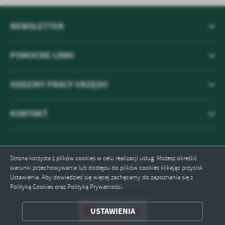
NEWSLETTER
POMOCNE LINKI
GODZINY PRACY URZĘDU
KONTAKT
Strona korzysta z plików cookies w celu realizacji usług. Możesz określić
warunki przechowywania lub dostępu do plików cookies klikając przycisk
Ustawienia. Aby dowiedzieć się więcej zachęcamy do zapoznania się z
Odwiedzin: 840716
Polityką Cookies oraz Polityką Prywatności.
ZAPISZ WYBRANE
USTAWIENIA